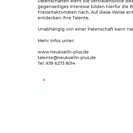
Patenschaften steht die vertrauensvolle Be
gegenseitiges Interesse bilden hierfür di
Freizeitaktivitäten nach. Auf diese Weise e
entdecken ihre Talente.
Unabhängig von einer Patenschaft kann na
Mehr Infos unter:
www.neukoelln-plus.de
talente@neukoelln-plus.de
Tel: 939 6273 8014
Hetze im Netz melden