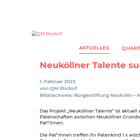
Zum
Inhalt
springen
AKTUELLES
QUART
Neuköllner Talente s
1. Februar 2023
von
QM Rixdorf
Bildnachweis: Bürgerstiftung Neukölln – 
Das Projekt „Neuköllner Talente“ ist aktuell 
Patenschaften zwischen Neuköllner Grundsc
Pat*innen.
Die Pat*innen treffen ihr Patenkind 1 x wö