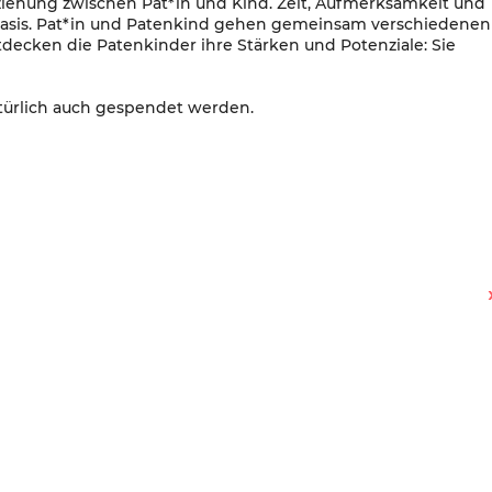
ziehung zwischen Pat*in und Kind. Zeit, Aufmerksamkeit und
e Basis. Pat*in und Patenkind gehen gemeinsam verschiedenen
ntdecken die Patenkinder ihre Stärken und Potenziale: Sie
türlich auch gespendet werden.
Engagement-Tipps in Rixdorf