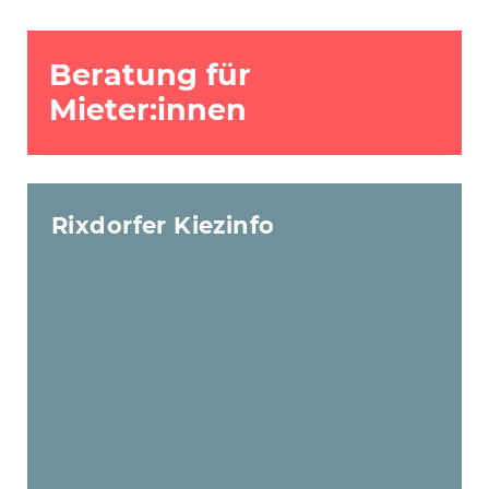
inkl. 10‐Kanal‐
MG 102 C 10‐Kanal‐Mischpult,
Mischpult und zwei
2 Sennheiser Mikrofone
Mikrofone
(bitte mind. 14 Tage vorher
Beratung für
anfragen)
Mieter:innen
61 anschlagdynamische
Tasten / 48‐stimmig
polyphon / Audio Eingang
mit 3,5 mm Stereo Anschluss
Keyboard
/ USB Anschluss /
Casio CTK‐3200
Lautsprecher 2×2 W /
Rixdorfer Kiezinfo
Batteriebetrieb möglich /
Abmessungen (B x T x H):
946 x 307 x 92 mm
4,8″ Zoll LCD-Touchscreen / 2
USB-Ports / drahtlose
Datenübertragung via WLAN
/ Kapazität für 500 Objekte /
1102 Designs inkl. 140
Quiltmuster / 15 Schriftarten
Schneidemaschine
/ integrierter Scanner
Brother ScanNCut
(300 dpi) 305 x 610 mm / Set
CM900
mit Stiften in 6 Farben und 2