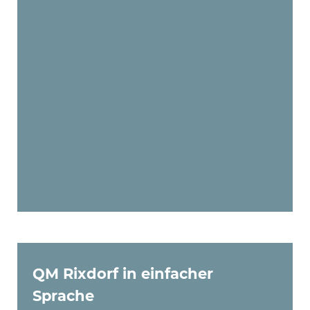
radierbaren Stiften /
Schnittbereich 297 x 297mm
/ max. Schneiddicke: Messer
für Tiefschnitte: 1,5 mm,
Standardmesser: 0,7 mm
2 x Halogenfluter
Tripod Duo 2 x 400 Watt
(Scheinwerfer)
QM Rixdorf in einfacher
Sprache