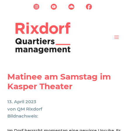
Zum
Inhalt
springen
Menü
Matinee am Samstag im
Kasper Theater
13. April 2023
von
QM Rixdorf
Bildnachweis:
Im Dorf herrscht momentan eine gewisse Unruhe. Es