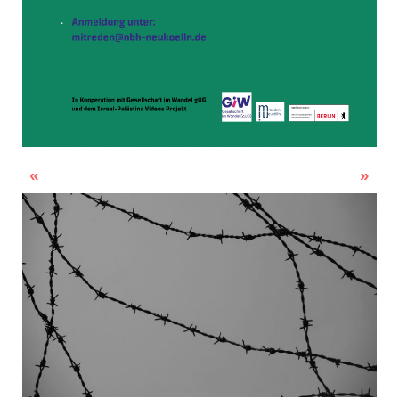
Neues Angebot für Jugendliche: Klub
„Wenn ich König*in wäre“– Kinder und Jugendliche für Ausstellung gesucht