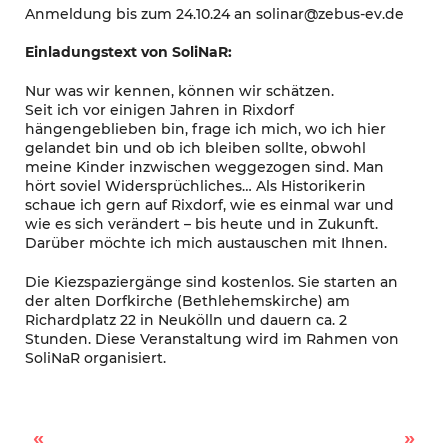
Anmeldung bis zum 24.10.24 an solinar@zebus-ev.de
Einladungstext von SoliNaR:
Nur was wir kennen, können wir schätzen.
Seit ich vor einigen Jahren in Rixdorf
hängengeblieben bin, frage ich mich, wo ich hier
gelandet bin und ob ich bleiben sollte, obwohl
meine Kinder inzwischen weggezogen sind. Man
hört soviel Widersprüchliches… Als Historikerin
schaue ich gern auf Rixdorf, wie es einmal war und
wie es sich verändert – bis heute und in Zukunft.
Darüber möchte ich mich austauschen mit Ihnen.
Die Kiezspaziergänge sind kostenlos. Sie starten an
der alten Dorfkirche (Bethlehemskirche) am
Richardplatz 22 in Neukölln und dauern ca. 2
Stunden. Diese Veranstaltung wird im Rahmen von
SoliNaR organisiert.
Buntes Treiben auf’m Böhmi: Kaspertheater, Siebdruck und Waffeln
Ferienangebot vom Berliner Büchertisch