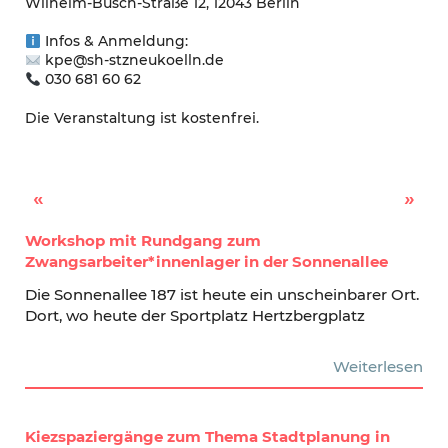
Wilhelm-Busch-Straße 12, 12043 Berlin
Infos & Anmeldung:
kpe@sh-stzneukoelln.de
030 681 60 62
Die Veranstaltung ist kostenfrei.
Carnatic Comfort Zone: Indisch-Europäische Musik
Geschicte für Familien: Vorlesenachmittag
Workshop mit Rundgang zum
Zwangsarbeiter*innenlager in der Sonnenallee
Die Sonnenallee 187 ist heute ein unscheinbarer Ort.
Dort, wo heute der Sportplatz Hertzbergplatz
Weiterlesen
Kiezspaziergänge zum Thema Stadtplanung in