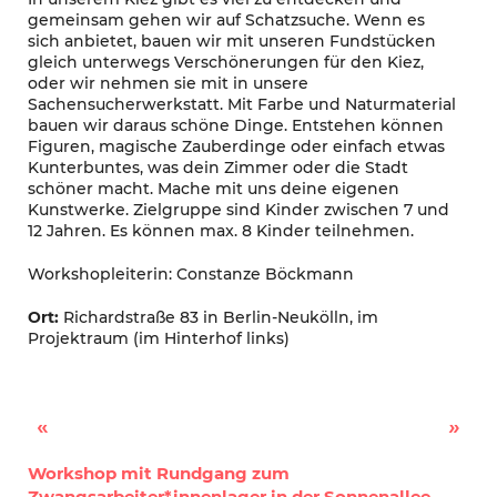
gemeinsam gehen wir auf Schatzsuche. Wenn es
sich anbietet, bauen wir mit unseren Fundstücken
gleich unterwegs Verschönerungen für den Kiez,
oder wir nehmen sie mit in unsere
Sachensucherwerkstatt. Mit Farbe und Naturmaterial
bauen wir daraus schöne Dinge. Entstehen können
Figuren, magische Zauberdinge oder einfach etwas
Kunterbuntes, was dein Zimmer oder die Stadt
schöner macht. Mache mit uns deine eigenen
Kunstwerke. Zielgruppe sind Kinder zwischen 7 und
12 Jahren. Es können max. 8 Kinder teilnehmen.
Workshopleiterin: Constanze Böckmann
Ort:
Richardstraße 83 in Berlin-Neukölln, im
Projektraum (im Hinterhof links)
Kiezspaziergänge vom EngagementZentrum Neukölln
Stadtspaziergänge zum Thema Stadtplanung
Workshop mit Rundgang zum
Zwangsarbeiter*innenlager in der Sonnenallee