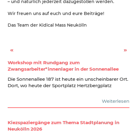
– und natürlich jederzeit dazugestoßen werden.
Wir freuen uns auf euch und eure Beiträge!
Das Team der Kidical Mass Neukölln
Kinderherbst im ITZ und Kasper Theater
Fermentations-Workshop – saisonales oder gerettetes Gemüse länger haltbar machen
Workshop mit Rundgang zum
Zwangsarbeiter*innenlager in der Sonnenallee
Die Sonnenallee 187 ist heute ein unscheinbarer Ort.
Dort, wo heute der Sportplatz Hertzbergplatz
Weiterlesen
Kiezspaziergänge zum Thema Stadtplanung in
Neukölln 2026