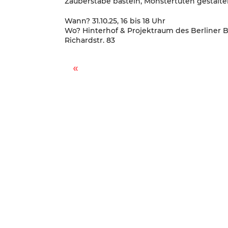
Zauberstäbe basteln, Monstertüten gestalten
Wann? 31.10.25, 16 bis 18 Uhr
Wo? Hinterhof & Projektraum des Berliner 
Richardstr. 83
Superheld*innen-Workshop beim Berliner Büchertisch