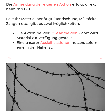
Die
Anmeldung der eigenen Aktion
erfolgt direkt
beim rbb 88.8.
Falls Ihr Material benötigt (Handschuhe, Müllsäcke,
Zangen etc.), gibt es zwei Möglichkeiten:
Die Aktion bei der
BSR anmelden
– dort wird
Material zur Verfügung gestellt.
Eine unserer
Ausleihstationen
nutzen, sofern
eine in der Nähe ist.
AGRI Social – kostenloses Trainingsprogramm im Bereich moderner, städtischer Landwirtschaft
Historischer Rundgang um das ehemaligen Barackenlager Sonnenallee