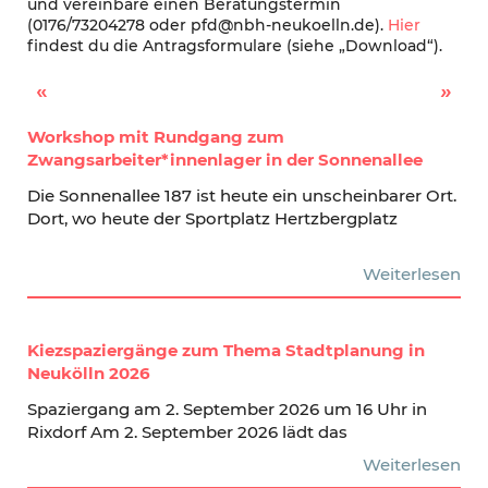
und vereinbare einen Beratungstermin
(0176/73204278 oder pfd@nbh-neukoelln.de).
Hier
findest du die Antragsformulare (siehe „Download“).
Tausch- und Sperrmüllmarkt am Böhmischen Platz
Ausstellung Kinder machen Kunst“ im Kasper Theater Rixdorf
Workshop mit Rundgang zum
Zwangsarbeiter*innenlager in der Sonnenallee
Die Sonnenallee 187 ist heute ein unscheinbarer Ort.
Dort, wo heute der Sportplatz Hertzbergplatz
Weiterlesen
Kiezspaziergänge zum Thema Stadtplanung in
Neukölln 2026
Spaziergang am 2. September 2026 um 16 Uhr in
Rixdorf Am 2. September 2026 lädt das
Weiterlesen