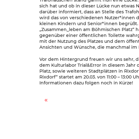
Trafohäuschen stand gähnt nun eine Lücke. Fü
sich hat und ob in dieser Lücke nun etwas 
darüber informiert, dass an Stelle des Trafoh
wird das von verschiedenen Nutzer*innen de
kleinen Kindern und Senior*innen begrüßt.
„Zusammen_leben am Böhmischen Platz“ hab
gegenüber einer öffentlichen Toilette w
mit der Nutzung des Platzes und dem öffent
Ansichten und Wünsche, die manchmal im K
Vor dem Hintergrund freuen wir uns sehr, 
dem Kulturlabor Trial&Error in diesem Jah
Platz, sowie weiteren Stadtplätzen in Rixdo
Rixdorf“ startet am 20.03. von 11:00 – 13:0
Informationen dazu folgen noch in Kürze!
Rixdorf Mixdorf – Gesichter & Geschichten