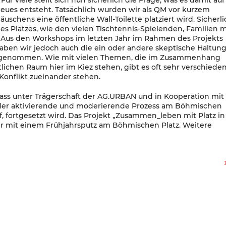
r viele stellt sich nun sicherlich die Frage, was es damit auf
Neues entsteht. Tatsächlich wurden wir als QM vor kurzem
äuschens eine öffentliche Wall-Toilette platziert wird. Sicherli
s Platzes, wie den vielen Tischtennis-Spielenden, Familien m
 Aus den Workshops im letzten Jahr im Rahmen des Projekts
en wir jedoch auch die ein oder andere skeptische Haltun
ahrgenommen. Wie mit vielen Themen, die im Zusammenhang
lichen Raum hier im Kiez stehen, gibt es oft sehr verschiede
onflikt zueinander stehen.
dass unter Trägerschaft der AG.URBAN und in Kooperation mit
r der aktivierende und moderierende Prozess am Böhmischen
rf, fortgesetzt wird. Das Projekt „Zusammen_leben mit Platz in
0 Uhr mit einem Frühjahrsputz am Böhmischen Platz. Weitere
Marcus