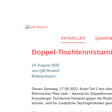
Zum
Inhalt
springen
AKTUELLES
QUARTI
Doppel-Tischtennisturn
24. August 2022
von
QM Rixdorf
Bildnachweis:
Diesen Samstag, 27.08.2022, findet Teil 2 des üb
Böhmischen Platz statt – diesmal für Doppelforma
Kreuzberger Tischtennis Hotspots gegen die Rix
können, wird für zusätzliche Sitzmöglichkeiten ge