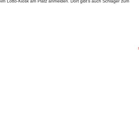
im Lotto-Kiosk am Platz anmelden. Dort gibt’s auch Schläger zum
Sommeraktion auf dem Esperantoplatz