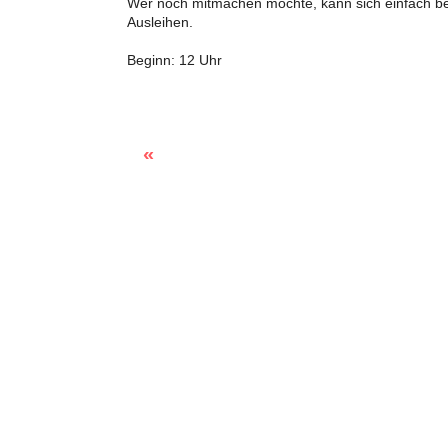
Wer noch mitmachen möchte, kann sich einfach be
Ausleihen.
Beginn: 12 Uhr
Lärm, Müll, Streit in der Nachbarschaft? Ärger mit der Mietwohnung?