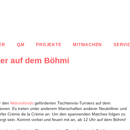
ER
QM
PROJEKTE
MITMACHEN
SERVI
ier auf dem Böhmi
er den
Aktionsfonds
geförderten Tischtennis-Turniers auf dem
tionen. Es treten unter anderem Manschaften anderer Neuköllner und
dorfer Crème de la Crème an. Um den spannenden Matches folgen zu
sorgt sein. Kommt vorbei und feuert mit an, ab 12 Uhr auf dem Böhmi!