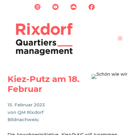
Zum
Inhalt
springen
Menü
Kiez-Putz am 18.
Februar
15. Februar 2023
von
QM Rixdorf
Bildnachweis:
Die Anwohnerinitiative „Kiez-Putz“ will zusammen