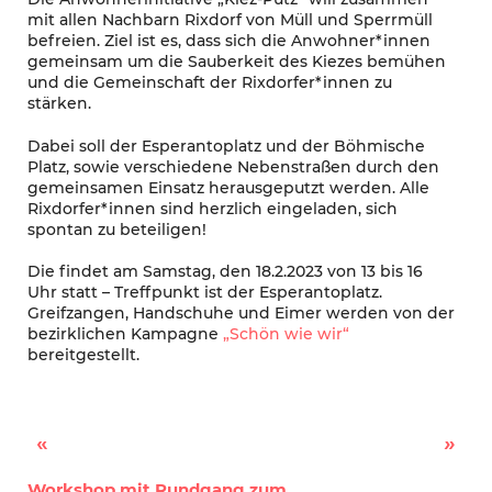
mit allen Nachbarn Rixdorf von Müll und Sperrmüll
befreien. Ziel ist es, dass sich die Anwohner*innen
gemeinsam um die Sauberkeit des Kiezes bemühen
und die Gemeinschaft der Rixdorfer*innen zu
stärken.
Dabei soll der Esperantoplatz und der Böhmische
Platz, sowie verschiedene Nebenstraßen durch den
gemeinsamen Einsatz herausgeputzt werden. Alle
Rixdorfer*innen sind herzlich eingeladen, sich
spontan zu beteiligen!
Die findet am Samstag, den 18.2.2023 von 13 bis 16
Uhr statt – Treffpunkt ist der Esperantoplatz.
Greifzangen, Handschuhe und Eimer werden von der
bezirklichen Kampagne
„Schön wie wir“
bereitgestellt.
Umsetzung der „Kiezblocks“ in Rixdorf – Öffentliche Informationsveranstaltung
Spendenbasar für die Erdbebenopfer in Syrien und der Türkei
Workshop mit Rundgang zum