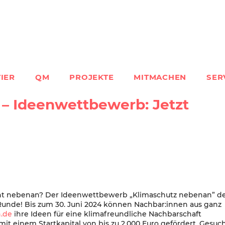
IER
QM
PROJEKTE
MITMACHEN
SER
– Ideenwettbewerb: Jetzt
ht nebenan? Der Ideenwettbewerb „Klimaschutz nebenan” d
 Runde! Bis zum 30. Juni 2024 können Nachbar:innen aus ganz
n.de
ihre Ideen für eine klimafreundliche Nachbarschaft
it einem Startkapital von bis zu 2.000 Euro gefördert. Gesuc