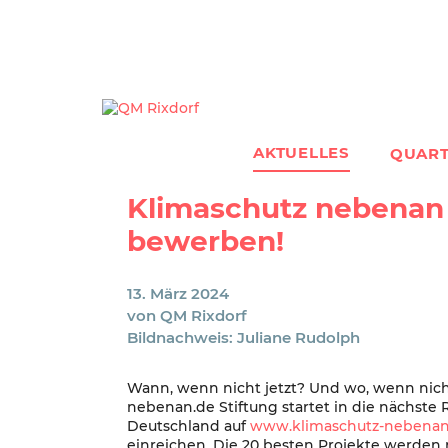
Zum
Inhalt
springen
AKTUELLES
QUART
Klimaschutz nebenan 
bewerben!
13. März 2024
von
QM Rixdorf
Bildnachweis: Juliane Rudolph
Wann, wenn nicht jetzt? Und wo, wenn nic
nebenan.de Stiftung startet in die nächste
Deutschland auf
www.klimaschutz-nebena
einreichen. Die 20 besten Projekte werden m