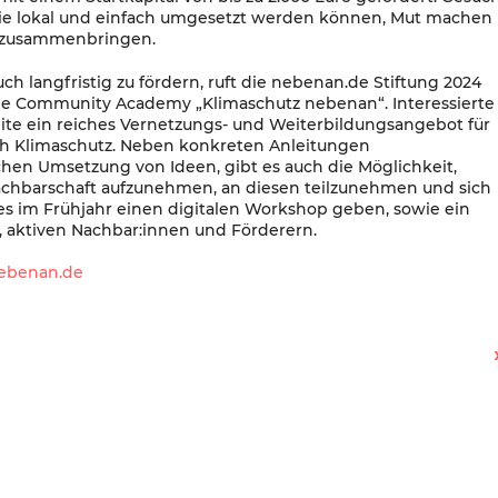
die lokal und einfach umgesetzt werden können, Mut machen
n zusammenbringen.
h langfristig zu fördern, ruft die nebenan.de Stiftung 2024
Die Community Academy „Klimaschutz nebenan“. Interessierte
ite ein reiches Vernetzungs- und Weiterbildungsangebot für
h Klimaschutz. Neben konkreten Anleitungen
hen Umsetzung von Ideen, gibt es auch die Möglichkeit,
achbarschaft aufzunehmen, an diesen teilzunehmen und sich
s im Frühjahr einen digitalen Workshop geben, sowie ein
, aktiven Nachbar:innen und Förderern.
ebenan.de
Trägerwettbewerb für das Projekt: Nachbarschaftsstärkung in der Braunschweiger Straße