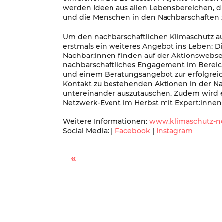
werden Ideen aus allen Lebensbereichen, 
und die Menschen in den Nachbarschafte
Um den nachbarschaftlichen Klimaschutz auc
erstmals ein weiteres Angebot ins Leben: 
Nachbar:innen finden auf der Aktionswebse
nachbarschaftliches Engagement im Bereic
und einem Beratungsangebot zur erfolgreic
Kontakt zu bestehenden Aktionen in der N
untereinander auszutauschen. Zudem wird e
Netzwerk-Event im Herbst mit Expert:innen
Weitere Informationen:
www.klimaschutz-n
Social Media: |
Facebook
|
Instagram
Neuköllner Frauenmärz – Kostenlose Veranstaltungen für Frauen* und Mädchen*