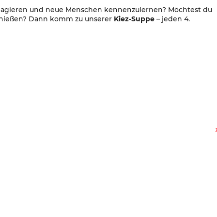
engagieren und neue Menschen kennenzulernen? Möchtest du
enießen? Dann komm zu unserer
Kiez-Suppe
– jeden 4.
Kinderwinter – Theaterprogramm vom itz und Kasper-Theater Rixdorf