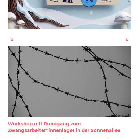
Kiezsuppe am 28.01.2026
Gedenkveranstaltung am ehemaligen KZ-Außenlager Neukölln
Workshop mit Rundgang zum
Zwangsarbeiter*innenlager in der Sonnenallee