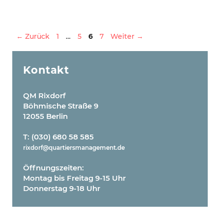
Seite
Seite
Seite
Seite
←
Zurück
1
…
5
6
7
Weiter
→
Kontakt
QM Rixdorf
Böhmische Straße 9
12055 Berlin
T: (030) 680 58 585
rixdorf@quartiersmanagement.de
Öffnungszeiten:
Montag bis Freitag 9-15 Uhr
Donnerstag 9-18 Uhr